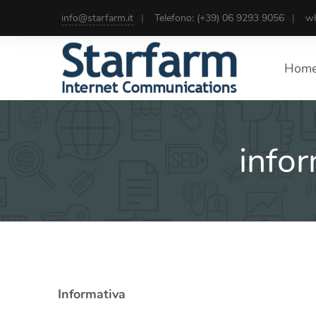
info@starfarm.it
Telefono: (+39) 06 9293 9056
wh
Hom
infor
Informativa