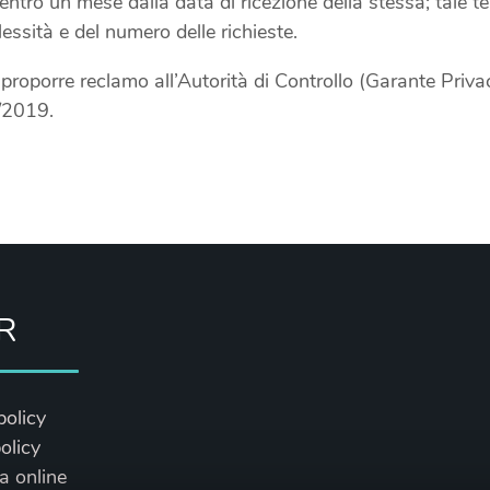
entro un mese dalla data di ricezione della stessa; tale t
essità e del numero delle richieste.
à proporre reclamo all’Autorità di Controllo (Garante Pri
9/2019.
R
policy
olicy
a online