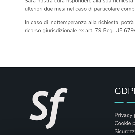
Sarà nostra cura rispondere alla sua richiesta 
ulteriori due mesi nel caso di particolare compl
In caso di inottemperanza alla richiesta, potr
ricorso giurisdizionale ex art. 79 Reg. UE 67
GDP
Privacy 
Cookie p
Sicurezz