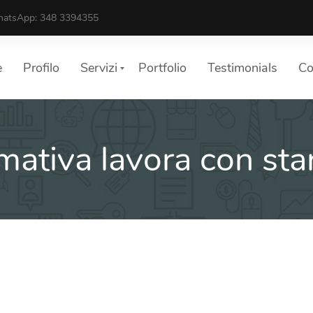
atsApp: 348 3394355
e
Profilo
Servizi
Portfolio
Testimonials
Co
mativa lavora con st