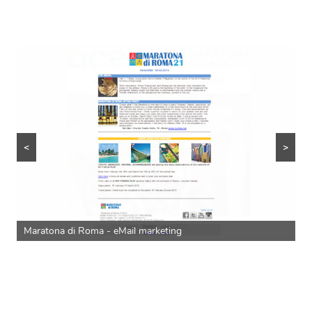
<
>
Maratona di Roma - eMail marketing