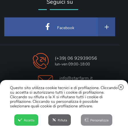
Seguici su
Facebook
(+39) 06 92939056
lun-ven 09:00-18:00
info@starfarm.it
online support
Questo sito utilizza cookie tecnici e di profilazione. Cliccando
su accetta si autorizzano tutti i cookie di profilazione.
Cliccando su rifiuta o la X si rifiutano tutti i cookie di
WhatsApp
profilazione. Cliccando su personalizza è possibile
348.3394355
selezionare quali cookie di profilazione attivare.
©1995-2026 Starfarm Internet Communications srl - Web Agency
Accetta
Rifiuta
Personalizza
a Roma - P.IVA IT-07227061004